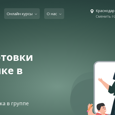
Краснодар
Онлайн курсы
О нас
Сменить г
отовки
ке в
ка в группе